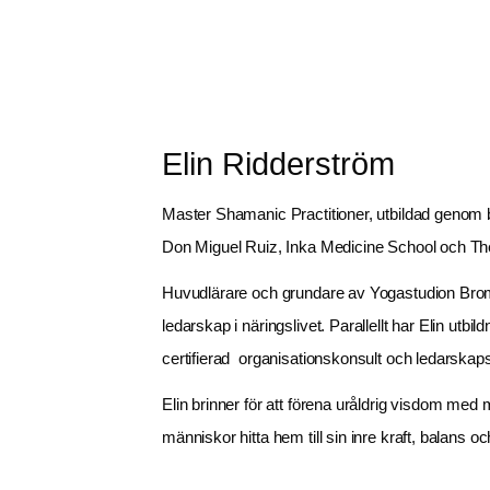
Elin Ridderström
Master Shamanic Practitioner, utbildad genom bl
Don Miguel Ruiz, Inka Medicine School och T
Huvudlärare och grundare av Yogastudion Brom
ledarskap i näringslivet. Parallellt har Elin utbi
certifierad  organisationskonsult och ledarska
Elin brinner för att förena uråldrig visdom med 
människor hitta hem till sin inre kraft, balans o