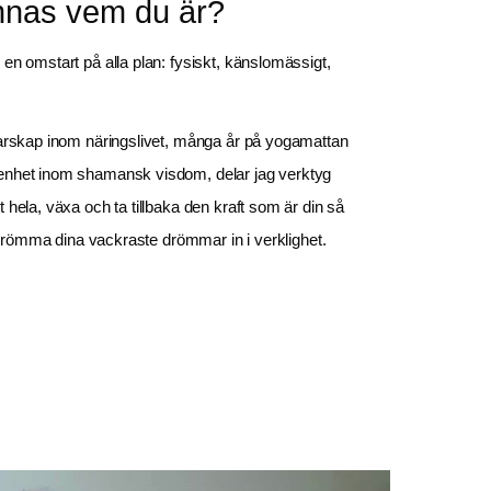
innas vem du är?
n omstart på alla plan: fysiskt, känslomässigt, 
arskap inom näringslivet, många år på yogamattan 
nhet inom shamansk visdom, delar jag verktyg 
hela, växa och ta tillbaka den kraft som är din så 
h drömma dina vackraste drömmar in i verklighet.