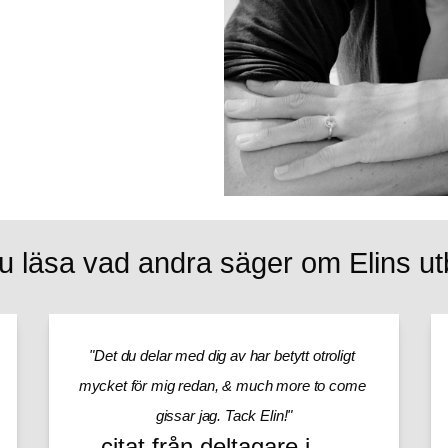
u läsa vad andra säger om Elins utb
"Det du delar med dig av har betytt otroligt 
mycket för mig redan, & much more to come 
gissar jag. Tack Elin!"
…citat från deltagare i