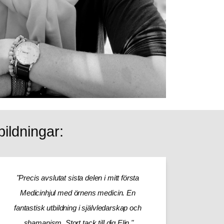
ildningar:
"Precis avslutat sista delen i mitt första 
Medicinhjul med örnens medicin. En 
fantastisk utbildning i självledarskap och 
shamanism. Stort tack till dig Elin."