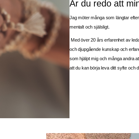
Är du redo att m
Jag möter många som längtar efter e
mentalt och själsligt.
 Med över 20 års erfarenhet av led
och djupgående kunskap och erfare
som hjälpt mig och många andra att 
att du kan börja leva ditt syfte oc